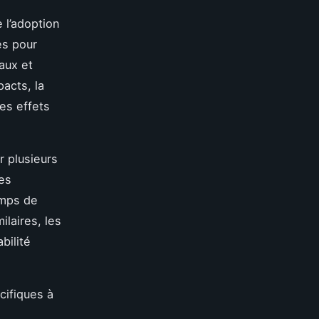
 l’adoption
es pour
aux et
pacts, la
les effets
r plusieurs
ues
emps de
ilaires, les
bilité
ifiques à
x