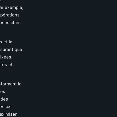
par exemple,
opérations
nécessitant
s et la
ssurent que
ixées.
ères et
formant la
ues
 des
cessus
maximiser