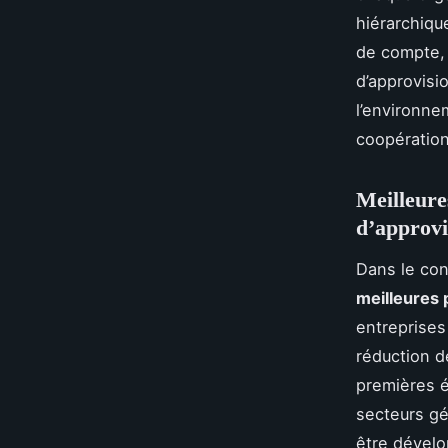
hiérarchiqu
de compte, 
d’approvisi
l’environnem
coopération
Meilleure
d’approv
Dans le co
meilleures 
entreprises 
réduction d
premières é
secteurs gé
être dévelo