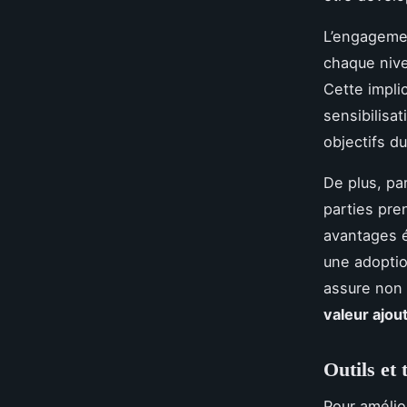
L’engagem
chaque nive
Cette impli
sensibilisat
objectifs du
De plus, pa
parties pre
avantages é
une adoptio
assure non 
valeur ajou
Outils et
Pour amélior