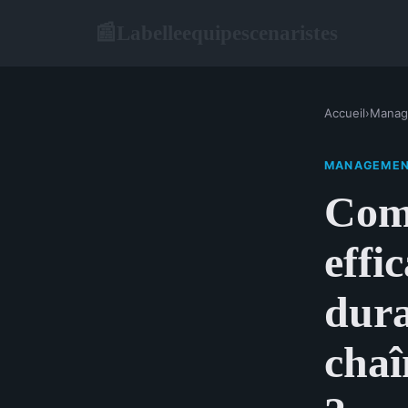
Labelleequipescenaristes
📰
Accueil
›
Manag
MANAGEME
Com
effi
dura
chaî