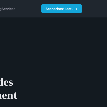
g
Services
Scénarisez l'actu →
des
ment