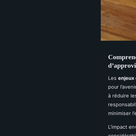
Comprendr
d’approv
Les
enjeux 
pour l’aven
à réduire l
responsabil
minimiser l
L’impact en
considérabl