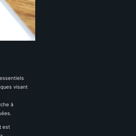
essentiels
iques visant
rche à
sées.
t
est
la