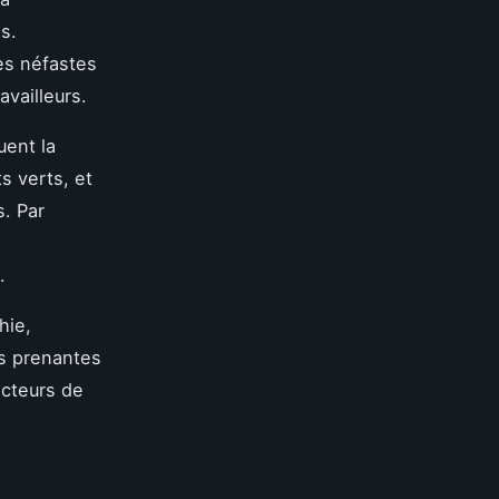
s.
es néfastes
availleurs.
uent la
s verts, et
s. Par
.
hie,
es prenantes
acteurs de