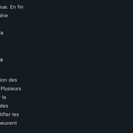
nue. En fin
aîne
la
.
es
tion des
Plusieurs
 la
 des
ifier les
 peuvent