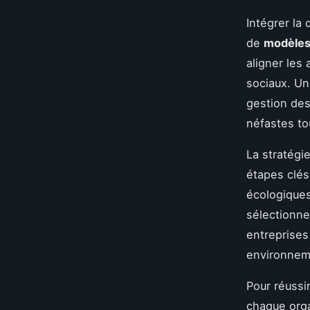
Intégrer la
de
modèles 
aligner les
sociaux. Un 
gestion des 
néfastes to
La stratégi
étapes clés
écologique
sélectionne
entreprises
environneme
Pour réussir
chaque orga