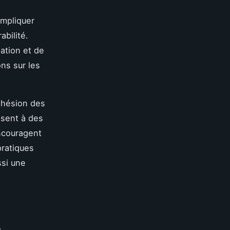
Impliquer
abilité.
ation et de
ons sur les
adhésion des
isent à des
ncouragent
pratiques
ssi une
s
,