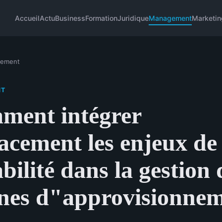
Accueil
Actu
Business
Formation
Juridique
Management
Marketin
ement
NT
ment intégrer
cacement les enjeux de
bilité dans la gestion 
nes d"approvisionne