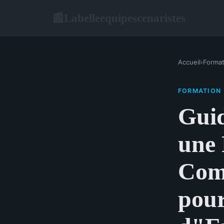
Labelleequipescenaristes
📰
Accueil
›
Format
FORMATION
Guid
une 
Com
pour