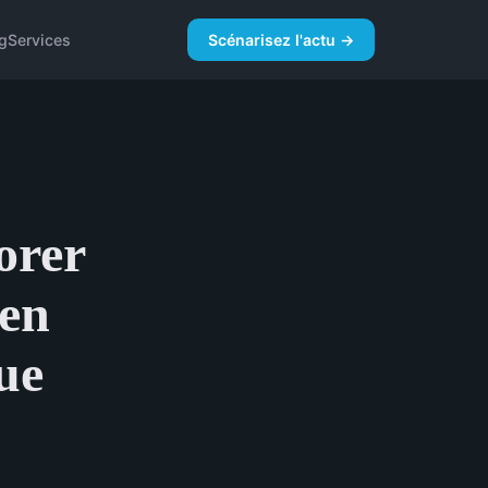
g
Services
Scénarisez l'actu →
orer
 en
ue