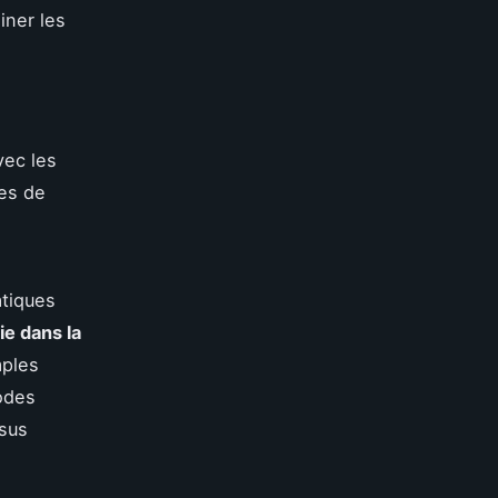
iner les
vec les
ues de
atiques
ie dans la
mples
hodes
ssus