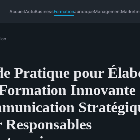
Accueil
Actu
Business
Formation
Juridique
Management
Marketin
ion
e Pratique pour Élab
Formation Innovante
munication Stratégiq
 Responsables