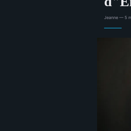
d"En
Jeanne — 5 m