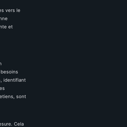
es vers le
onne
nte et
n
 besoins
 identifiant
ses
etiens, sont
esure. Cela