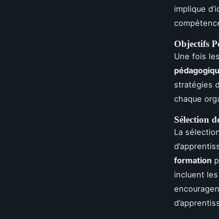
implique d’i
compétence
Objectifs 
Une fois les
pédagogiq
stratégies 
chaque orga
Sélection 
La sélectio
d’apprentiss
formation
p
incluent les
encouragent
d’apprentiss