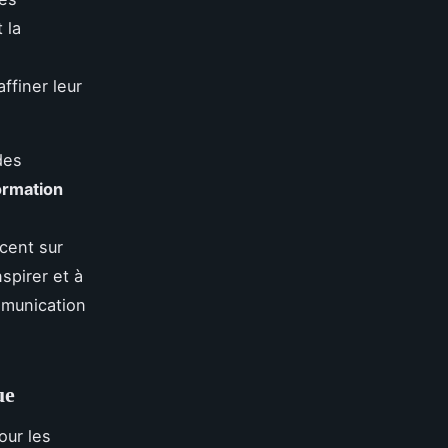
 la
ffiner leur
des
ormation
cent sur
spirer et à
mmunication
ue
our les