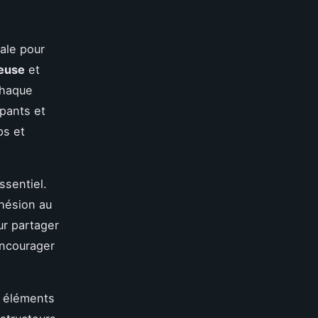
ale pour
ieuse
et
chaque
ipants et
ps et
ssentiel.
dhésion au
ur partager
encourager
s éléments