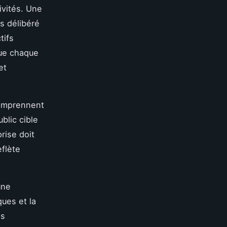
ivités. Une
s délibéré
tifs
que chaque
et
omprennent
blic cible
rise doit
eflète
une
ques et la
es