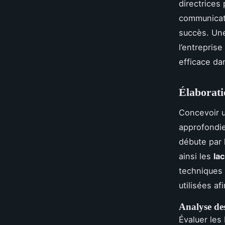
directrices
communicati
succès. Une
l’entrepris
efficace da
Élaborat
Concevoir 
approfondie
débute par 
ainsi les
la
techniques 
utilisées af
Analyse de
Évaluer les