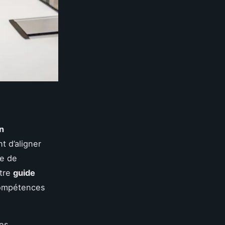
n
t d’aligner
se de
otre
guide
compétences
des