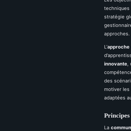
techniques 
stratégie gl
gestionnair
approches.
L’
approche 
d’apprentis
innovante
,
compétences
des scénari
motiver les
adaptées au
Principe
La
communi