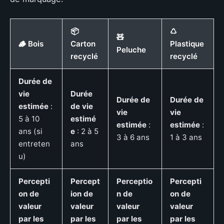
📦
♺
🧸
🪵 Bois
Carton
Plastique
Peluche
recyclé
recyclé
Durée de
vie
Durée
Durée de
Durée de
estimée
:
de vie
vie
vie
5 à 10
estimé
estimée
:
estimée
:
ans (si
e
: 2 à 5
3 à 6 ans
1 à 3 ans
entreten
ans
u)
Percepti
Percept
Perceptio
Percepti
on de
ion de
n de
on de
valeur
valeur
valeur
valeur
par les
par les
par les
par les