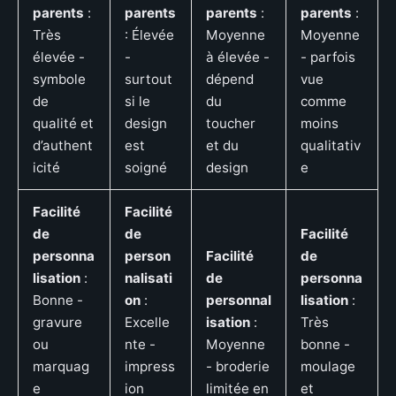
parents
:
parents
parents
:
parents
:
Très
: Élevée
Moyenne
Moyenne
élevée -
-
à élevée -
- parfois
symbole
surtout
dépend
vue
de
si le
du
comme
qualité et
design
toucher
moins
d’authent
est
et du
qualitativ
icité
soigné
design
e
Facilité
Facilité
de
de
Facilité
personna
person
Facilité
de
lisation
:
nalisati
de
personna
Bonne -
on
:
personnal
lisation
:
gravure
Excelle
isation
:
Très
ou
nte -
Moyenne
bonne -
marquag
impress
- broderie
moulage
e
ion
limitée en
et