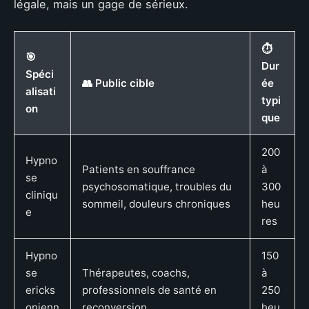
légale, mais un gage de sérieux.
⏱️
🎯
Dur
Spéci
👥 Public cible
ée
alisati
typi
on
que
200
Hypno
Patients en souffrance
à
se
psychosomatique, troubles du
300
cliniqu
sommeil, douleurs chroniques
heu
e
res
Hypno
150
se
Thérapeutes, coachs,
à
ericks
professionnels de santé en
250
onienn
reconversion
heu